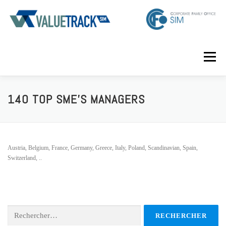
Aller
au
contenu
Menu
HOME
PROGRAM
REGISTER
140 TOP SME’S MANAGERS
Austria, Belgium, France, Germany, Greece, Italy, Poland, Scandinavian, Spain,
Switzerland, ..
Rechercher :