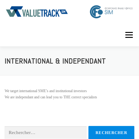
Aller
au
contenu
Menu
HOME
PROGRAM
REGISTER
INTERNATIONAL & INDEPENDANT
We target international SME’s and institutional investors
We are independant and can lead you to THE correct specialists
Rechercher :